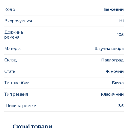
Колір
Бежевий
Вкорочується
Ні
Довжина
105
ременя
Матеріал
Штучна шкіра
Склад
Павлоград
Стать
Жіночий
Тип застібки
Бляха
Тип ременя
Класичний
Ширина ременя
3,5
Схожі товари