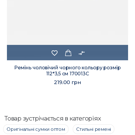
favorite_border
compare_arrows
Ремінь чоловічий чорного кольору розмір
112*3,5 см 170013C
219.00 грн
Товар зустрічається в категоріях
Оригінальні сумки оптом
Стильні ремені