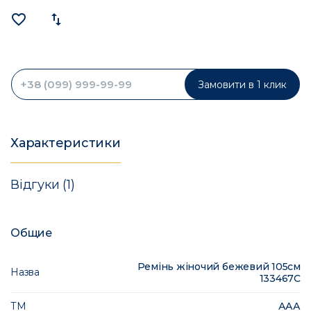
favorite_border
import_export
Замовити в 1 клик
Характеристики
Відгуки (1)
Общие
Ремінь жіночий бежевий 105см
Назва
133467C
ТМ
ААА