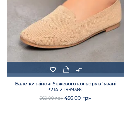
favorite_border
compare_arrows
Балетки жіночі бежевого кольору в`язані
3214-2 199938C
456.00 грн
560.00 грн