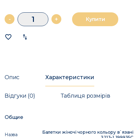
-
+
Купити
favorite_border
import_export
Опис
Характеристики
Відгуки (0)
Таблиця розмірів
Общие
Балетки жіночі чорного кольору в`язані
Назва
3213-1 199935C