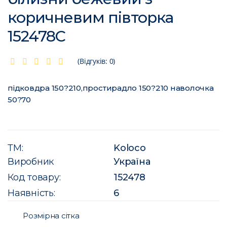
коричневим півторка
152478C
(Відгуків: 0)
підковдра 150?210,простирадло 150?210 наволочка
50?70
ТМ:
Koloco
Виробник
Україна
Код товару:
152478
Наявність:
6
Розмірна сітка