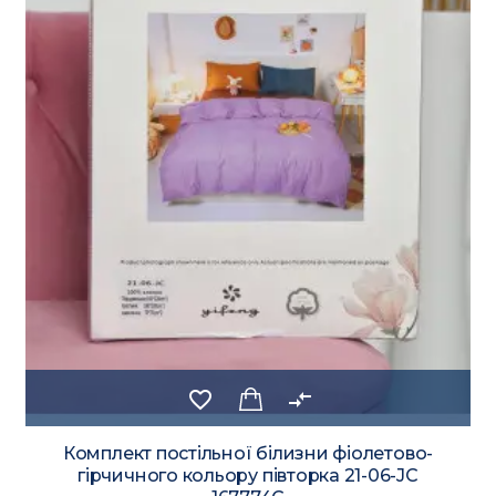
favorite_border
compare_arrows
Комплект постільної білизни фіолетово-
гірчичного кольору півторка 21-06-JС