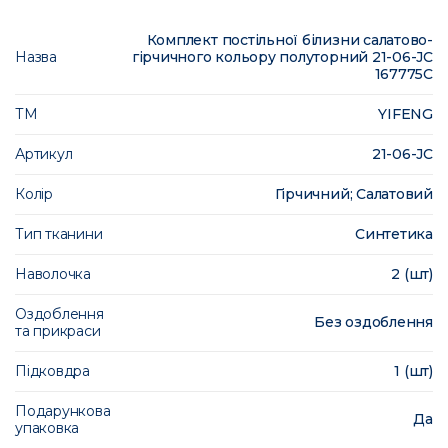
Комплект постільної білизни салатово-
Назва
гірчичного кольору полуторний 21-06-JС
167775C
ТМ
YIFENG
Артикул
21-06-JС
Колір
Гірчичний; Салатовий
Тип тканини
Синтетика
Наволочка
2 (шт)
Оздоблення
Без оздоблення
та прикраси
Підковдра
1 (шт)
Подарункова
Да
упаковка