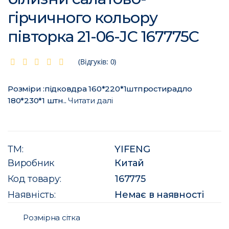
гірчичного кольору
півторка 21-06-JС 167775C
(Відгуків: 0)
Розміри :підковдра 160*220*1штпростирадло
180*230*1 штн..
Читати далі
ТМ:
YIFENG
Виробник
Китай
Код товару:
167775
Наявність:
Немає в наявності
Розмірна сітка