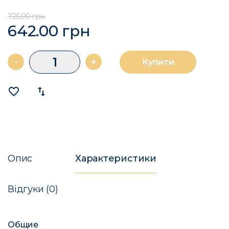
725.00 грн
642.00 грн
-
+
Купити
favorite_border
import_export
Опис
Характеристики
Відгуки (0)
Общие