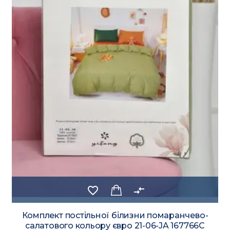
favorite_border
compare_arrows
Комплект постільної білизни помаранчево-
салатового кольору євро 21-06-JA 167766C