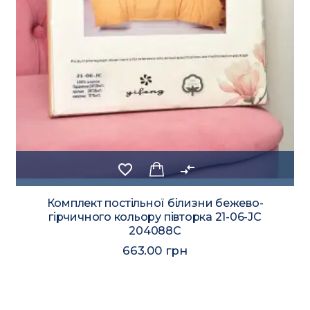
favorite_border
compare_arrows
Комплект постільної білизни бежево-
гірчичного кольору півторка 21-06-JС
204088C
663.00 грн