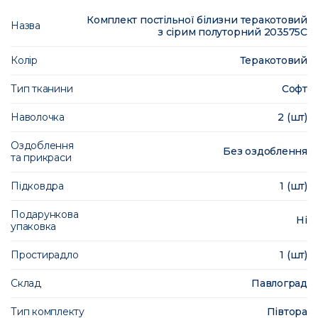
Комплект постільної білизни теракотовий
Назва
з сірим полуторний 203575C
Колір
Теракотовий
Тип тканини
Софт
Наволочка
2 (шт)
Оздоблення
Без оздоблення
та прикраси
Підковдра
1 (шт)
Подарункова
Ні
упаковка
Простирадло
1 (шт)
Склад
Павлоград
Тип комплекту
Півтора