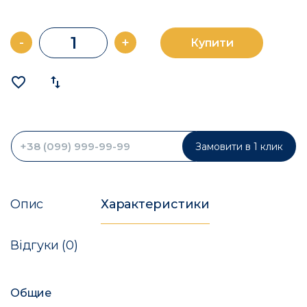
-
+
Купити
favorite_border
import_export
Замовити в 1 клик
Опис
Характеристики
Відгуки (0)
Общие