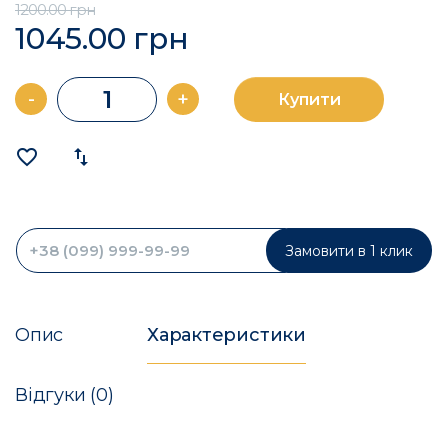
1200.00 грн
1045.00 грн
-
+
Купити
favorite_border
import_export
Замовити в 1 клик
Опис
Характеристики
Відгуки (0)