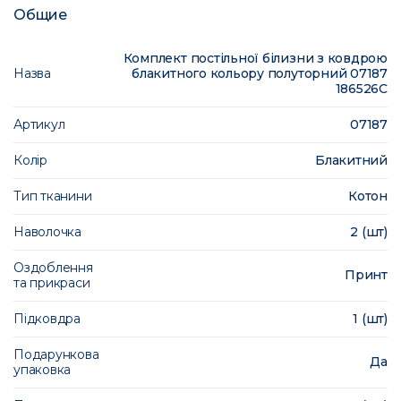
Общие
Комплект постільної білизни з ковдрою
Назва
блакитного кольору полуторний 07187
186526C
Артикул
07187
Колір
Блакитний
Тип тканини
Котон
Наволочка
2 (шт)
Оздоблення
Принт
та прикраси
Підковдра
1 (шт)
Подарункова
Да
упаковка