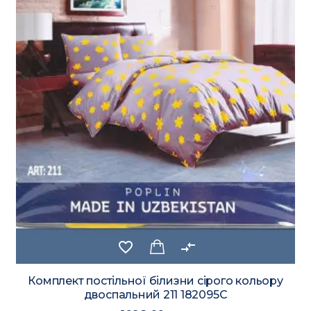
favorite_border
compare_arrows
Комплект постільної білизни сірого кольору
двоспальний 211 182095C