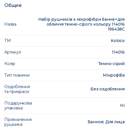
Общие
Набір рушників з мікрофібри банне+для
Назва
обличчя темно-сірого кольору 114016
196438C
ТМ
Koloco
Артикул
114016
Колір
Темно-сірий
Тип тканини
Мікрофіба
Оздоблення
Без оздоблення
та прикраси
Подарункова
Ні
упаковка
Призначення
Банное; Для лица
рушника