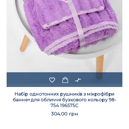
favorite_border
compare_arrows
Набір однотонних рушників з мікрофібри
банне+для обличчя бузкового кольору 98-
754 196575C
304.00 грн