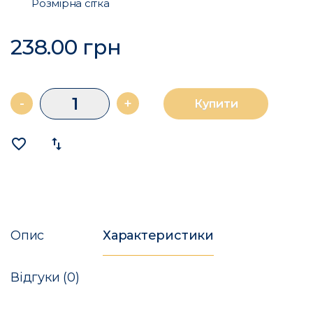
Розмірна сітка
238.00 грн
-
+
Купити
favorite_border
import_export
Опис
Характеристики
Відгуки (0)