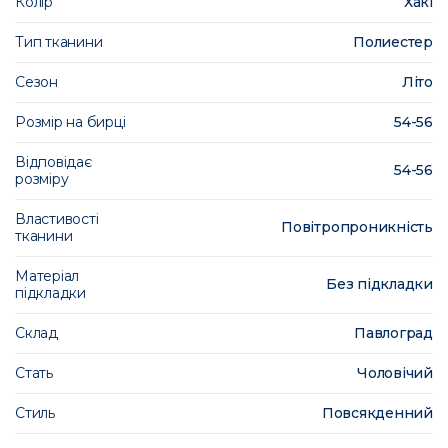
Колір
Хакі
Тип тканини
Полиестер
Сезон
Літо
Розмір на бирці
54-56
Відповідає
54-56
розміру
Властивості
Повітропроникність
тканини
Матеріал
Без підкладки
підкладки
Склад
Павлоград
Стать
Чоловічий
Стиль
Повсякденний