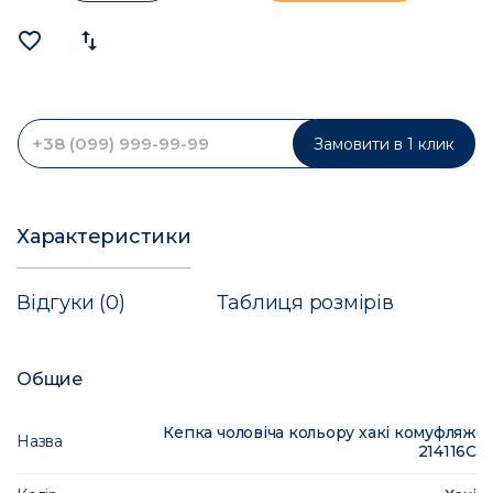
favorite_border
import_export
Замовити в 1 клик
Характеристики
Відгуки (0)
Таблиця розмірів
Общие
Кепка чоловіча кольору хакі комуфляж
Назва
214116C