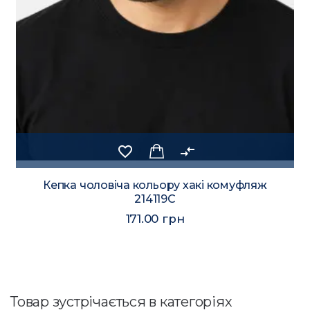
favorite_border
compare_arrows
Кепка чоловіча кольору хакі комуфляж
214119C
171.00 грн
Товар зустрічається в категоріях