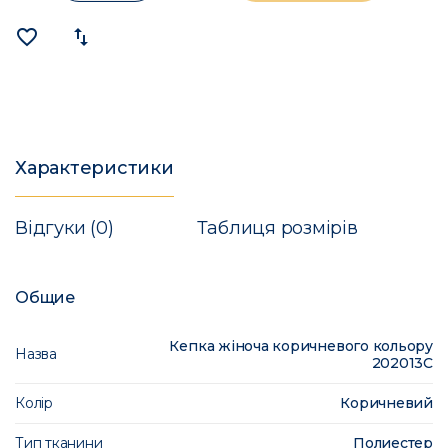
favorite_border
import_export
Характеристики
Відгуки (0)
Таблиця розмірів
Общие
Кепка жіноча коричневого кольору
Назва
202013C
Колір
Коричневий
Тип тканини
Полиестер