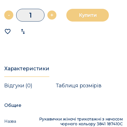
-
+
Купити
favorite_border
import_export
Характеристики
Відгуки (0)
Таблиця розмірів
Общие
Рукавички жіночі трикотажні з начосом
Назва
чорного кольору 3841 187410C