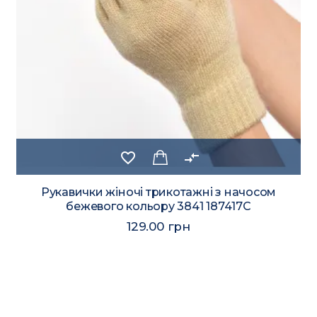
favorite_border
compare_arrows
Рукавички жіночі трикотажні з начосом
бежевого кольору 3841 187417C
129.00 грн