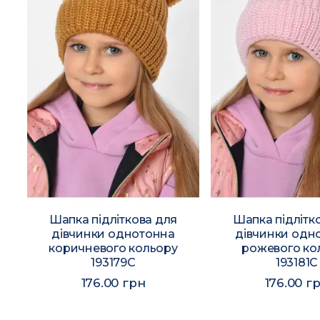
Шапка підліткова для
Шапка підлітк
и
дівчинки однотонна
дівчинки одн
коричневого кольору
рожевого ко
193179C
193181C
176.00 грн
176.00 г