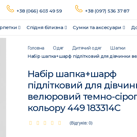
+38 (066) 603 49 59
+38 (097) 536 37 87
рпетки
Спідня білизна
Сумки та аксесуари
До
Головна
Одяг
Дитячий одяг
Шапки
Набір шапка+шарф
підлітковий для дівчин
велюровий темно-сіро
кольору 449 183314C
(Відгуків: 0)