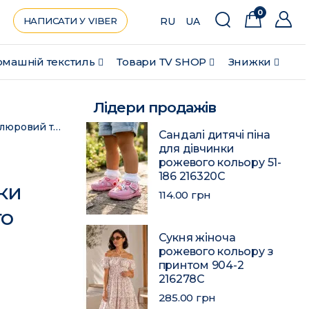
0
НАПИСАТИ У VIBER
RU
UA
машній текстиль
Товари ТV SHOP
Знижки
Лідери продажів
Набір шапка+шарф підлітковий для дівчинки велюровий темно-сірого кольору 449 183314C
Сандалі дитячі піна
для дівчинки
рожевого кольору 51-
186 216320C
ки
114.00 грн
го
Сукня жіноча
рожевого кольору з
принтом 904-2
216278C
285.00 грн