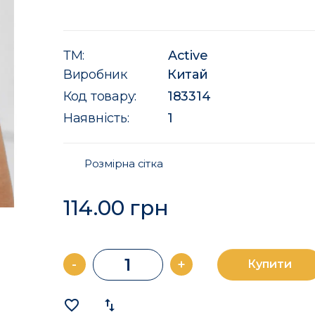
ТМ:
Active
Виробник
Китай
Код товару:
183314
Наявність:
1
Розмірна сітка
114.00 грн
-
+
Купити
favorite_border
import_export