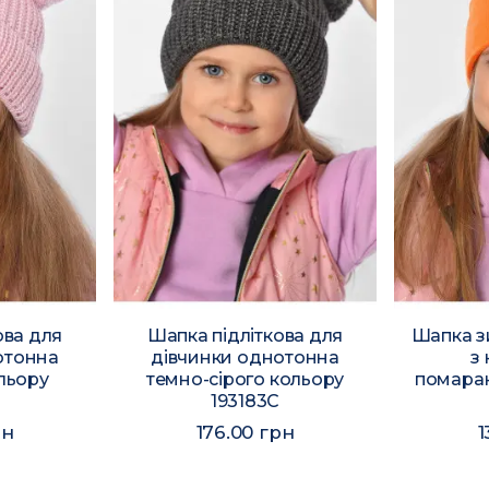
ова для
Шапка підліткова для
Шапка з
отонна
дівчинки однотонна
з
льору
темно-сірого кольору
помаран
193183C
рн
176.00 грн
1