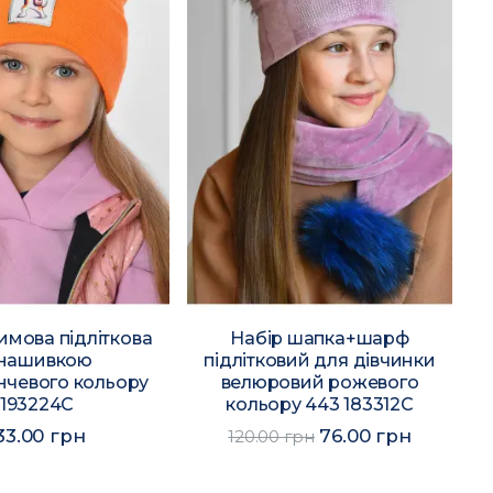
имова підліткова
Набір шапка+шарф
 нашивкою
підлітковий для дівчинки
чевого кольору
велюровий рожевого
193224C
кольору 443 183312C
33.00 грн
76.00 грн
120.00 грн