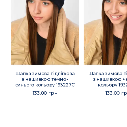
а
Шапка зимова підліткова
Шапка зимова пі
з нашивкою темно-
з нашивкою ч
синього кольору 193227C
кольору 19
133.00 грн
133.00 г