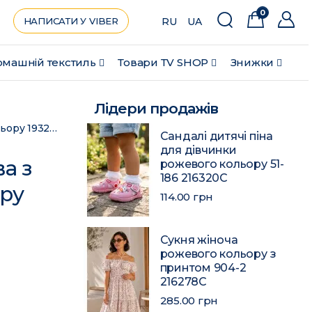
0
НАПИСАТИ У VIBER
RU
UA
машній текстиль
Товари ТV SHOP
Знижки
Лідери продажів
Шапка зимова підліткова з нашивкою білого кольору 193225C
Сандалі дитячі піна
для дівчинки
а з
рожевого кольору 51-
186 216320C
ру
114.00 грн
Сукня жіноча
рожевого кольору з
принтом 904-2
216278C
285.00 грн