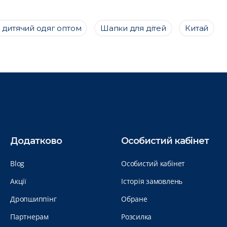
 дитячий одяг оптом
Шапки для дітей
Китай
Додатково
Особистий кабінет
Blog
Особистий кабінет
Акції
Історія замовлень
Дропшиппінг
Обране
Партнерам
Розсилка