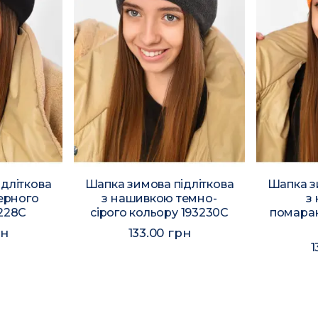
дліткова
Шапка зимова підліткова
Шапка з
ерного
з нашивкою темно-
з
3228C
сірого кольору 193230C
помаран
рн
133.00 грн
1