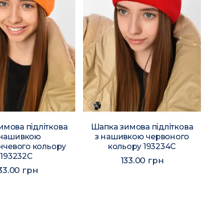
имова підліткова
Шапка зимова підліткова
 нашивкою
з нашивкою червоного
чевого кольору
кольору 193234C
193232C
133.00 грн
33.00 грн