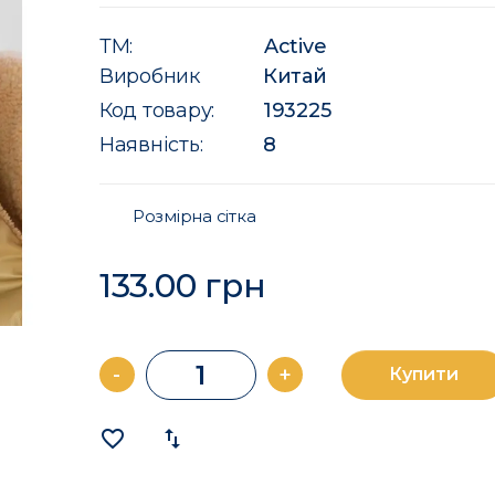
ТМ:
Active
Виробник
Китай
Код товару:
193225
Наявність:
8
Розмірна сітка
133.00 грн
-
+
Купити
favorite_border
import_export