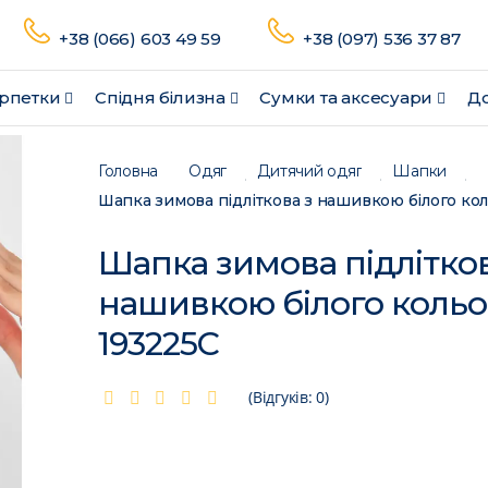
+38 (066) 603 49 59
+38 (097) 536 37 87
рпетки
Спідня білизна
Сумки та аксесуари
До
Головна
Одяг
Дитячий одяг
Шапки
Шапка зимова підлітков
нашивкою білого кольо
193225C
(Відгуків: 0)