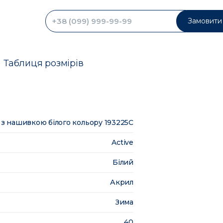
Замовити 
Таблиця розмірів
 з нашивкою білого кольору 193225C
Active
Білий
Акрил
Зима
40