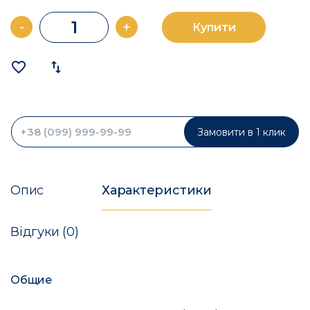
-
+
Купити
favorite_border
import_export
Замовити в 1 клик
Опис
Характеристики
Відгуки (0)
Общие