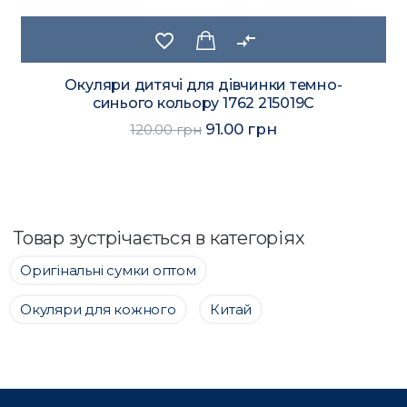
favorite_border
compare_arrows
Окуляри дитячі для дівчинки темно-
синього кольору 1762 215019C
91.00 грн
120.00 грн
Товар зустрічається в категоріях
Оригінальні сумки оптом
Окуляри для кожного
Китай