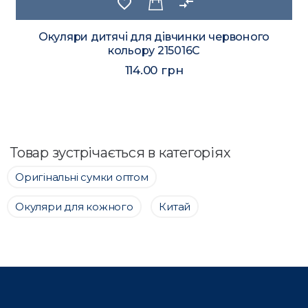
favorite_border
compare_arrows
Окуляри дитячі для дівчинки червоного
кольору 215016C
114.00 грн
Товар зустрічається в категоріях
Оригінальні сумки оптом
Окуляри для кожного
Китай