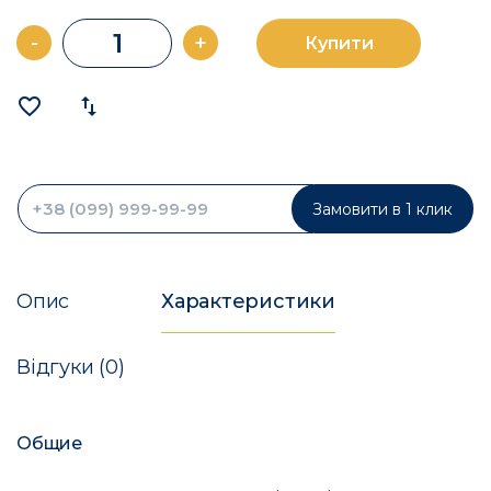
-
+
Купити
favorite_border
import_export
Замовити в 1 клик
Опис
Характеристики
Відгуки (0)
Общие