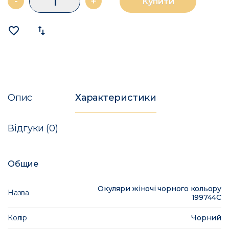
-
+
Купити
favorite_border
import_export
Опис
Характеристики
Відгуки (0)
Общие
Окуляри жіночі чорного кольору
Назва
199744C
Колір
Чорний