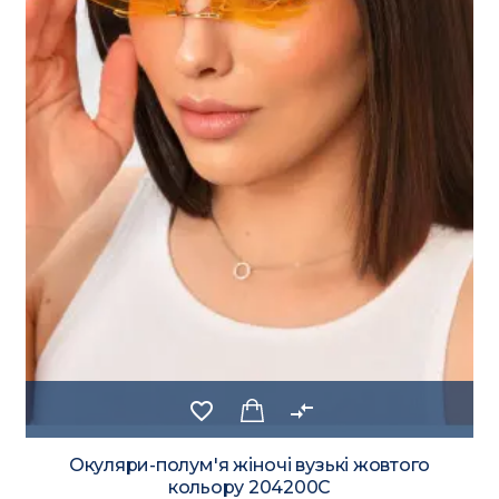
favorite_border
compare_arrows
Окуляри-полум'я жіночі вузькі світло-
зеленого кольору 204203C