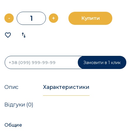
-
+
Купити
favorite_border
import_export
Замовити в 1 клик
Опис
Характеристики
Відгуки (0)
Общие