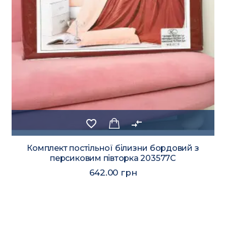
favorite_border
compare_arrows
Комплект постільної білизни бордовий з
персиковим півторка 203577C
642.00 грн