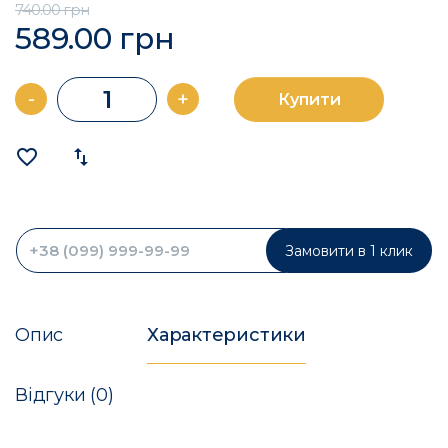
740.00 грн
589.00 грн
-
+
Купити
favorite_border
import_export
Замовити в 1 клик
Опис
Характеристики
Відгуки (0)