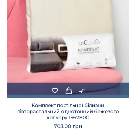
favorite_border
compare_arrows
Комплект постільної білизни
півтораспальний однотонний бежевого
кольору 196780C
703.00 грн