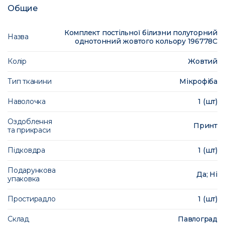
Общие
Комплект постільної білизни полуторний
Назва
однотонний жовтого кольору 196778C
Колір
Жовтий
Тип тканини
Мікрофіба
Наволочка
1 (шт)
Оздоблення
Принт
та прикраси
Підковдра
1 (шт)
Подарункова
Да; Ні
упаковка
Простирадло
1 (шт)
Склад
Павлоград