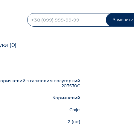
Замовити 
уки (0)
 коричневий з салатовим полуторний
203570C
Коричневий
Софт
2 (шт)