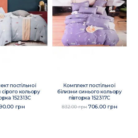
ект постільної
Комплект постільної
 сірого кольору
білизни синього кольору
орка 152313C
півторка 152317C
90.00 грн
706.00 грн
832.00 грн