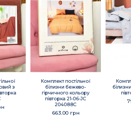
ільної
Комплект постільної
Компл
овий з
білизни бежево-
білизни
вторка
гірчичного кольору
півт
C
півторка 21-06-JС
7
204088C
рн
663.00 грн