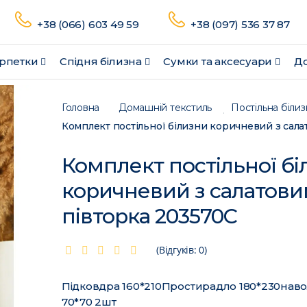
+38 (066) 603 49 59
+38 (097) 536 37 87
рпетки
Спідня білизна
Сумки та аксесуари
До
Головна
Домашній текстиль
Постільна білиз
Комплект постільної бі
коричневий з салатов
півторка 203570C
(Відгуків: 0)
Підковдра 160*210Простирадло 180*230нав
70*70 2шт