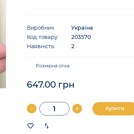
Виробник
Україна
Код товару:
203570
Наявність:
2
Розмірна сітка
647.00 грн
-
+
Купити
favorite_border
import_export