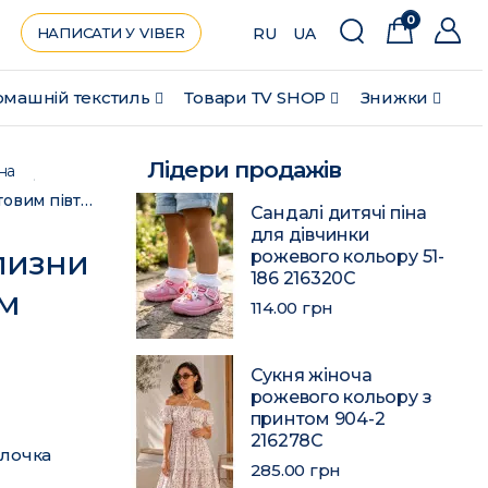
0
НАПИСАТИ У VIBER
RU
UA
машній текстиль
Товари ТV SHOP
Знижки
Лідери продажів
на
Комплект постільної білизни коричневий з салатовим півторка 203570C
Сандалі дитячі піна
для дівчинки
лизни
рожевого кольору 51-
186 216320C
им
114.00 грн
Сукня жіноча
рожевого кольору з
принтом 904-2
216278C
олочка
285.00 грн