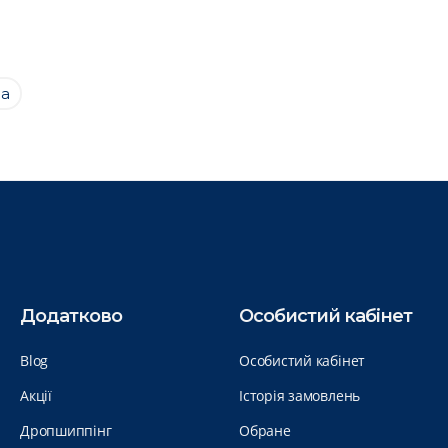
на
Додатково
Особистий кабінет
Blog
Особистий кабінет
Акції
Історія замовлень
Дропшиппінг
Обране